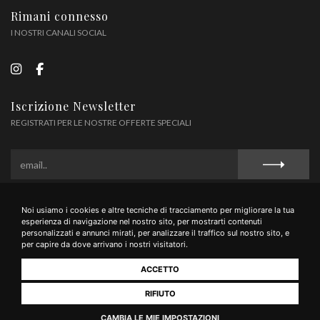
Rimani connesso
I NOSTRI CANALI SOCIAL
Iscrizione Newsletter
REGISTRATI PER LE NOSTRE OFFERTE SPECIALI
Noi usiamo i cookies e altre tecniche di tracciamento per migliorare la tua
Privacy Policy
Cookie Policy
Termini e Condizioni
esperienza di navigazione nel nostro sito, per mostrarti contenuti
personalizzati e annunci mirati, per analizzare il traffico sul nostro sito, e
per capire da dove arrivano i nostri visitatori.
ACCETTO
Tenimenti Famiglia Guidi Soc Agr Sem. - Via Liguria 53036 Poggibonsi (SI) - tel
0577/1607545 - mail wine@guidi1929.com - P.IVA 01566950521
RIFIUTO
CAMBIA LE MIE IMPOSTAZIONI