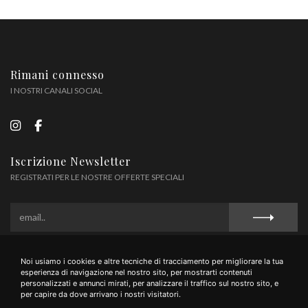
Rimani connesso
I NOSTRI CANALI SOCIAL
Iscrizione Newsletter
REGISTRATI PER LE NOSTRE OFFERTE SPECIALI
Noi usiamo i cookies e altre tecniche di tracciamento per migliorare la tua
Privacy Policy
Cookie Policy
Termini e Condizioni
esperienza di navigazione nel nostro sito, per mostrarti contenuti
personalizzati e annunci mirati, per analizzare il traffico sul nostro sito, e
per capire da dove arrivano i nostri visitatori.